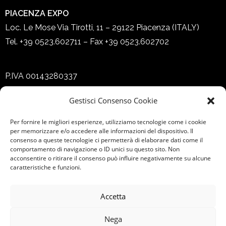
PIACENZA EXPO
Loc. Le Mose Via Tirotti, 11 – 29122 Piacenza (ITALY)
Tel. +39 0523.602711 – Fax +39 0523.602702
P.IVA 00143280337
Privacy policy
–
Cookies policy
Gestisci Consenso Cookie
Per fornire le migliori esperienze, utilizziamo tecnologie come i cookie
per memorizzare e/o accedere alle informazioni del dispositivo. Il
consenso a queste tecnologie ci permetterà di elaborare dati come il
comportamento di navigazione o ID unici su questo sito. Non
Seguici su
acconsentire o ritirare il consenso può influire negativamente su alcune
caratteristiche e funzioni.
Accetta
Seguici su
Nega